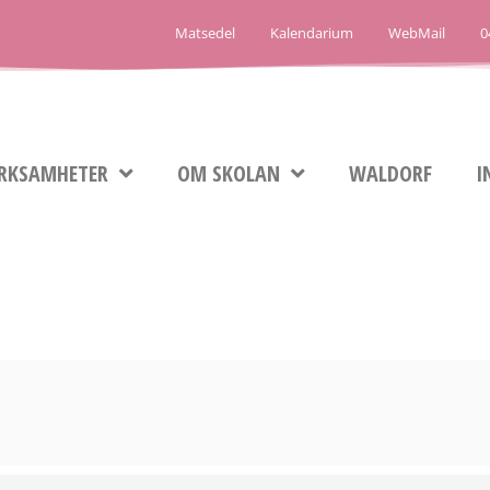
Matsedel
Kalendarium
WebMail
0
RKSAMHETER
OM SKOLAN
WALDORF
I