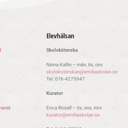
Elevhälsan
l
Skolsköterska
Ninna Kallin –
mån
,
tis, ons
skolskoterskan@emiliaskolan.se
Tel: 076-4275947
Kurator
Erica Rosell –
tis, ons, tors
ranät
kurator@emiliaskolan.se