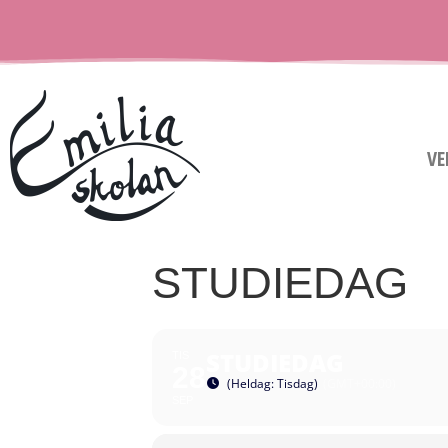
VE
STUDIEDAG
STUDIEDAG
TIS
28
(Heldag: Tisdag)
(GMT+00:00)
SEP