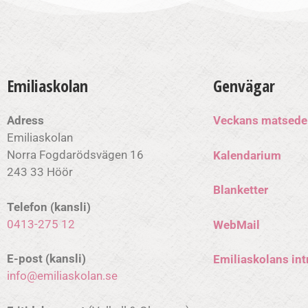
Emiliaskolan
Genvägar
Adress
Veckans matsede
Emiliaskolan
Norra Fogdarödsvägen 16
Kalendarium
243 33 Höör
Blanketter
Telefon (kansli)
0413-275 12
WebMail
E-post (kansli)
Emiliaskolans int
info@emiliaskolan.se