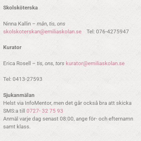
Skolsköterska
Ninna Kallin –
mån
,
tis, ons
skolskoterskan@emiliaskolan.se
Tel: 076-4275947
Kurator
Erica Rosell –
tis, ons, tors
kurator@emiliaskolan.se
Tel: 0413-27593
Sjukanmälan
Helst via InfoMentor, men det går också bra att skicka
SMS:a till
0727- 32 75 93
Anmäl varje dag senast 08:00, ange för- och efternamn
samt klass.