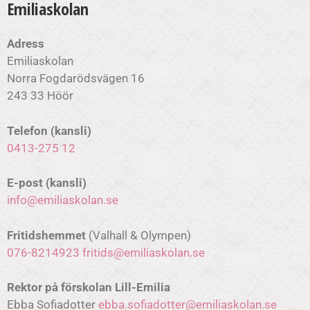
Emiliaskolan
Adress
Emiliaskolan
Norra Fogdarödsvägen 16
243 33 Höör
Telefon (kansli)
0413-275 12
E-post (kansli)
info@emiliaskolan.se
Fritidshemmet
(Valhall & Olympen)
076-8214923
fritids@emiliaskolan.se
Rektor på förskolan Lill-Emilia
Ebba Sofiadotter
ebba.sofiadotter@emiliaskolan.se