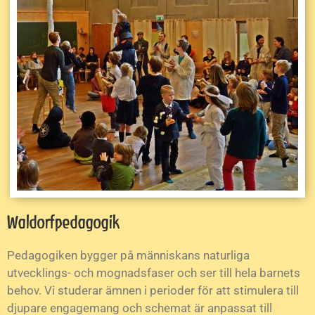
Waldorfpedagogik
Pedagogiken bygger på människans naturliga
utvecklings- och mognadsfaser och ser till hela barnets
behov. Vi studerar ämnen i perioder för att stimulera till
djupare engagemang och schemat är anpassat till