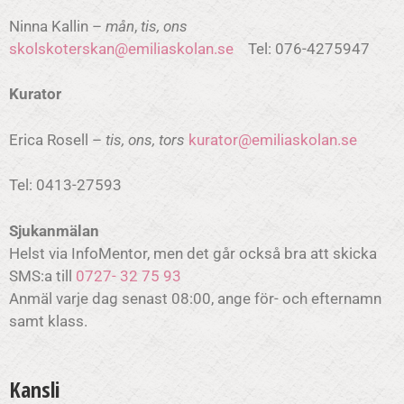
Ninna Kallin –
mån
,
tis, ons
skolskoterskan@emiliaskolan.se
Tel: 076-4275947
Kurator
Erica Rosell –
tis, ons, tors
kurator@emiliaskolan.se
Tel: 0413-27593
Sjukanmälan
Helst via InfoMentor, men det går också bra att skicka
SMS:a till
0727- 32 75 93
Anmäl varje dag senast 08:00, ange för- och efternamn
samt klass.
Kansli