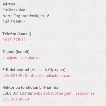
Adress
Emiliaskolan
Norra Fogdarödsvägen 16
243 33 Höör
Telefon (kansli)
0413-275 12
E-post (kansli)
info@emiliaskolan.se
Fritidshemmet
(Valhall & Olympen)
076-8214923
fritids@emiliaskolan.se
Rektor på förskolan Lill-Emilia
Ebba Sofiadotter
ebba.sofiadotter@emiliaskolan.se
073-031 99 70