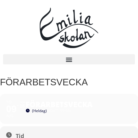
FÖRARBETSVECKA
FÖRARBETSVECKA
TIS
MON
15
09
(Heldag)
(GMT+00:00)
AUG
Tid